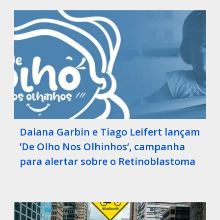
Daiana Garbin e Tiago Leifert lançam
’De Olho Nos Olhinhos’, campanha
para alertar sobre o Retinoblastoma