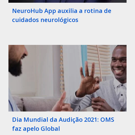
NeuroHub App auxilia a rotina de
cuidados neurológicos
Dia Mundial da Audição 2021: OMS
faz apelo Global