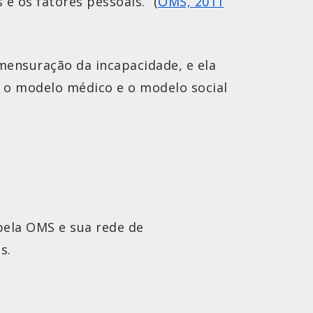
e os fatores pessoais.” (
OMS, 2011
mensuração da incapacidade, e ela
 – o modelo médico e o modelo social
 pela OMS e sua rede de
s.