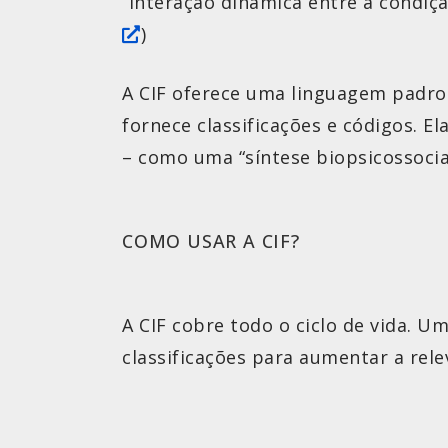
“interação dinâmica entre a condiçã
)
A CIF oferece uma linguagem padron
fornece classificações e códigos. E
– como uma “síntese biopsicossocial
COMO USAR A CIF?
A CIF cobre todo o ciclo de vida. 
classificações para aumentar a rele