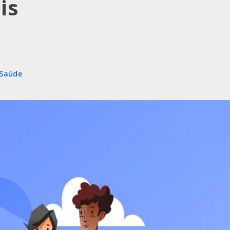
is
Saúde