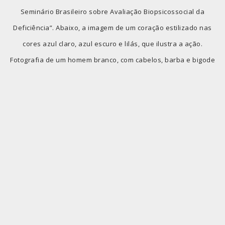
Seminário Brasileiro sobre Avaliação Biopsicossocial da
Deficiência”. Abaixo, a imagem de um coração estilizado nas
cores azul claro, azul escuro e lilás, que ilustra a ação.
Fotografia de um homem branco, com cabelos, barba e bigode
curtos castanhos. Usa cadeira de rodas, calça jeans e camisa
branca. Em seu colo, um laptop. (Foto: Editada. Créditos: Ivan
Samkov/Pexels)
ÚLTIMAS NOTÍCIAS
1º Seminário Brasileiro sobre
Avaliação Biopsicossocial da
Deficiência será transmitido ao vivo
pelo YouTube