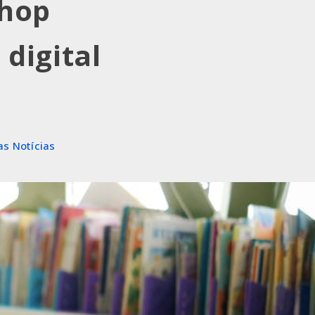
shop
 digital
as Notícias