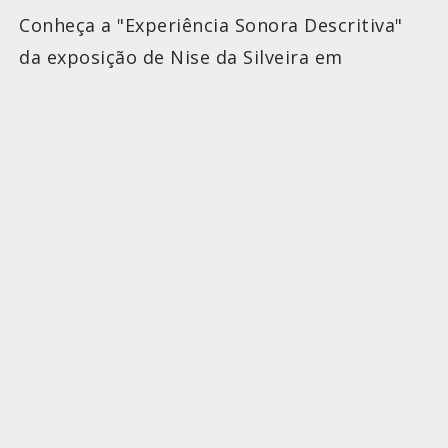
Conheça a "Experiência Sonora Descritiva"
da exposição de Nise da Silveira em
Fortaleza, que usa Sound Painting e
dramaturgia para incluir pessoas com
deficiência visual.
COMENTÁRIOS DESATIVADOS
16/02/2026