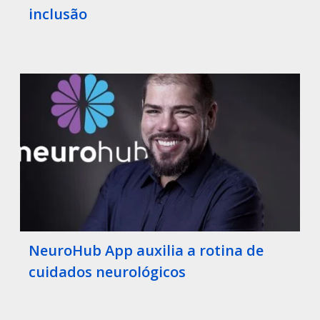
inclusão
NeuroHub App auxilia a rotina de
cuidados neurológicos