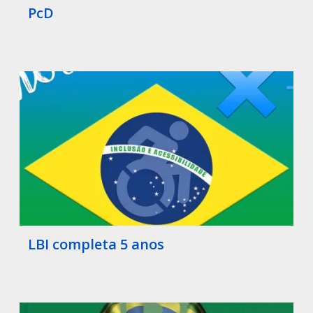
PcD
LBI completa 5 anos