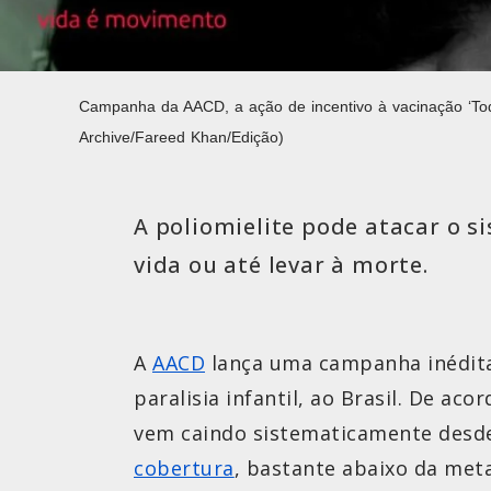
Campanha da AACD, a ação de incentivo à vacinação ‘Todo
Archive/Fareed Khan/Edição)
A poliomielite pode atacar o s
vida ou até levar à morte.
A
AACD
lança uma campanha inédita 
paralisia infantil, ao Brasil. De a
vem caindo sistematicamente desde 
cobertura
, bastante abaixo da meta