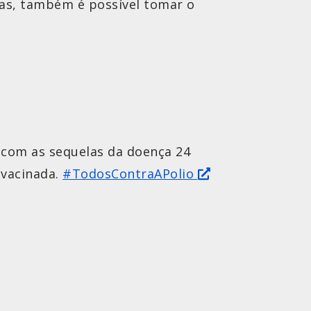
das, também é possível tomar o
e com as sequelas da doença 24
o vacinada.
#TodosContraAPolio