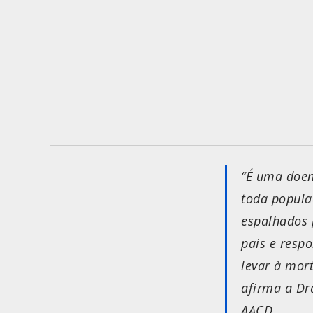
“É uma doen
toda popula
espalhados p
pais e resp
levar à mort
afirma a Dra
AACD.