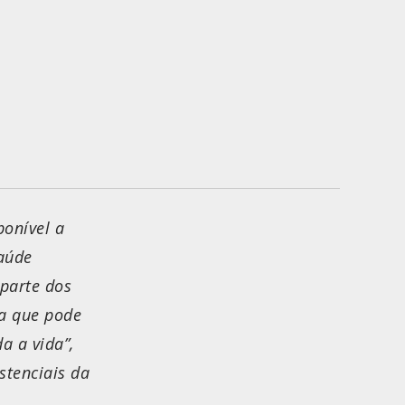
ponível a
saúde
 parte dos
ça que pode
a a vida”,
stenciais da