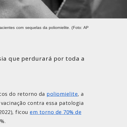
cientes com sequelas da poliomielite. (Foto: AP
sia que perdurará por toda a
scos do retorno da
poliomielite
, a
e vacinação contra essa patologia
2022), ficou
em torno de 70% de
5%.