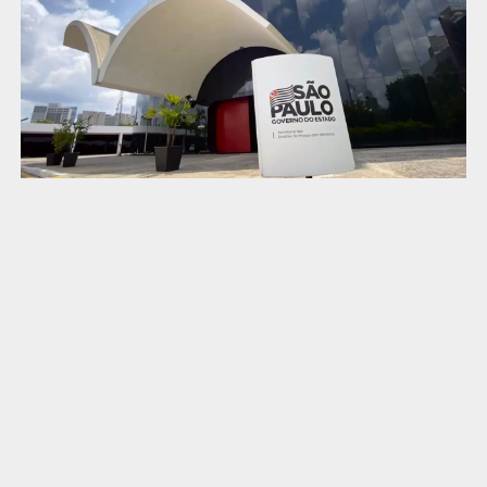
Descrição da imagem #PraCegoVer: Ilustra o texto “Museu da
Inclusão recebe verba para preservar acervo”, a imagem da
fachada da Secretaria de Estado dos Direitos da Pessoa com
Deficiência, local onde está localizada a entrada do Museu da
Inclusão. A foto mostra uma placa com o nome da Secretaria,
uma estrutura de concreto na entrada do prédio, que é de
vidro escuro e em formato oval. Créditos:
Divulgação/Comunicação SEDPcD-SP