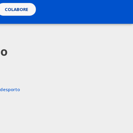
COLABORE
lo
adesporto