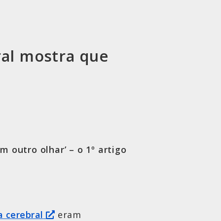
ral mostra que
 outro olhar’ – o 1º artigo
a cerebral
eram