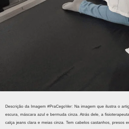
Descrição da Imagem #PraCegoVer: Na imagem que ilustra o artig
escura, máscara azul e bermuda cinza. Atrás dele, a fisioterapeu
calça jeans clara e meias cinza. Tem cabelos castanhos, presos e