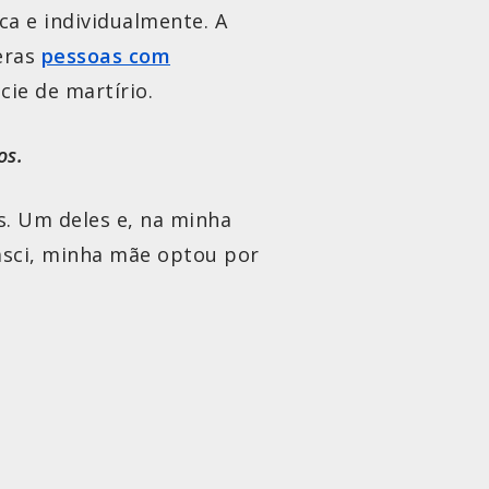
ca e individualmente. A
eras
pessoas com
ie de martírio.
os.
s. Um deles e, na minha
nasci, minha mãe optou por