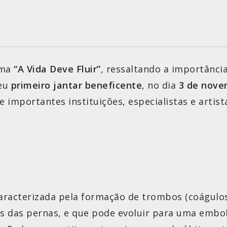
ema
“A Vida Deve Fluir”
, ressaltando a importânc
seu
primeiro jantar beneficente
, no dia
3 de nove
 importantes instituições, especialistas e artis
racterizada pela formação de trombos (coágulos)
as das pernas, e que pode evoluir para uma embo