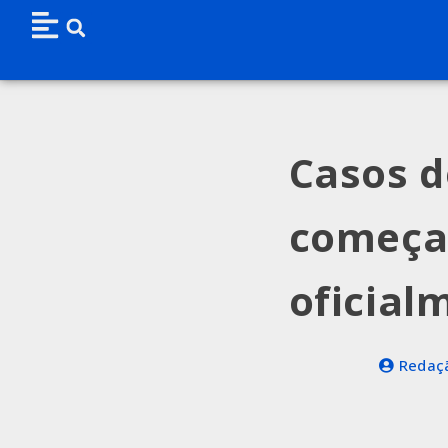
Casos d
começam
oficial
Redaçã