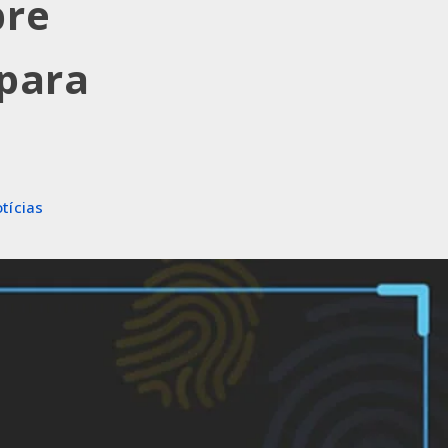
bre
 para
tícias