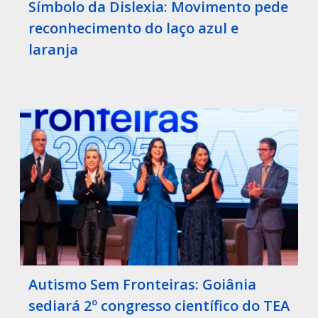
Símbolo da Dislexia: Movimento pede
reconhecimento do laço azul e
laranja
Autismo Sem Fronteiras: Goiânia
sediará 2º congresso científico do TEA