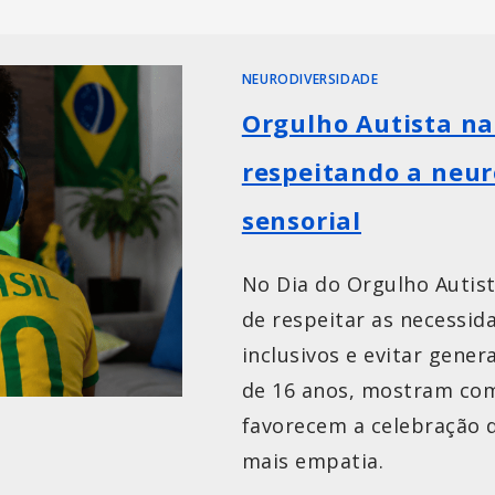
NEURODIVERSIDADE
Orgulho Autista na
respeitando a neur
sensorial
No Dia do Orgulho Autist
de respeitar as necessid
inclusivos e evitar gener
de 16 anos, mostram co
favorecem a celebração 
mais empatia.