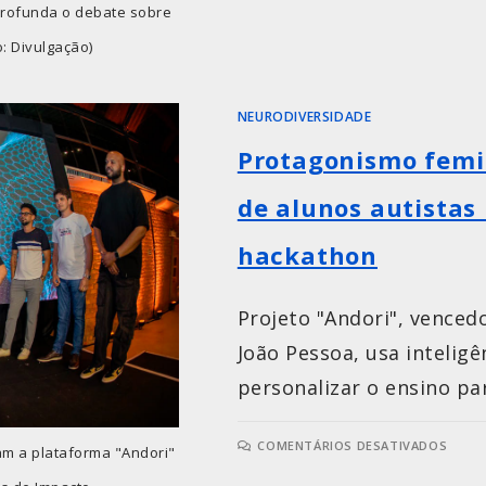
rofunda o debate sobre
o: Divulgação)
NEURODIVERSIDADE
Protagonismo femin
de alunos autistas
hackathon
Projeto "Andori", vence
João Pessoa, usa inteligê
personalizar o ensino pa
COMENTÁRIOS DESATIVADOS
ram a plataforma "Andori"