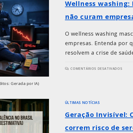
Wellness washing: 
não curam empres
O wellness washing masc
empresas. Entenda por q
resolvem a crise de saúd
COMENTÁRIOS DESATIVADOS
ditos: Gerada por IA)
ÚLTIMAS NOTÍCIAS
Geração Invisível: 
correm risco de se