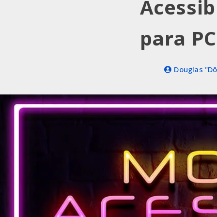
Acessib
para PC
Douglas "Dôd