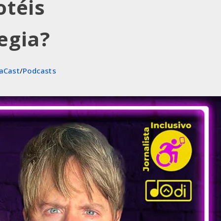
otéis
egia?
aCast
/
Podcasts