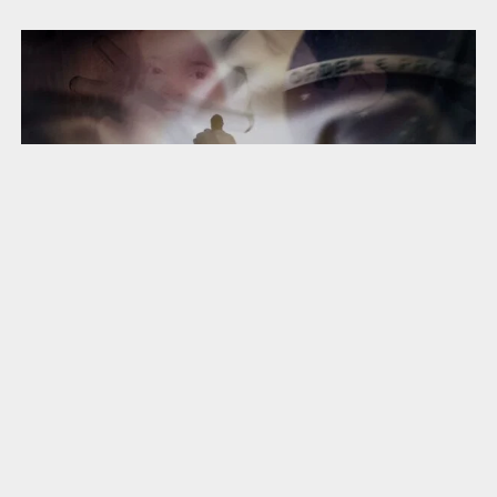
Descrição da imagem #PraCegoVer: Arte de capa ilustrando a
reportagem “Pai cruza oceano buscando remédio para o filho
e conquista ainda mais”. Na imagem há uma pessoa de
costas, segurando uma mala e caminhando sobre a ilustração
de um mapa. Sobreposto a arte, imagens de material genético
e, como plano de fundo, a fusão das bandeiras nacionais do