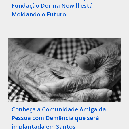
Fundação Dorina Nowill está
Moldando o Futuro
Conheça a Comunidade Amiga da
Pessoa com Demência que será
implantada em Santos