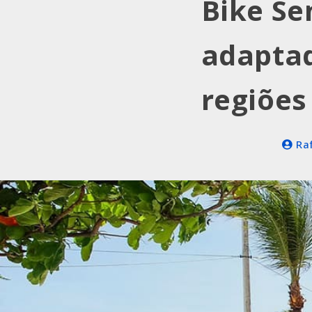
Bike Se
adaptad
regiões
Raf