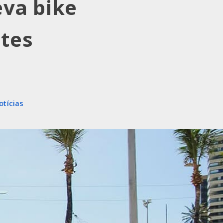
eva bike
ntes
otícias