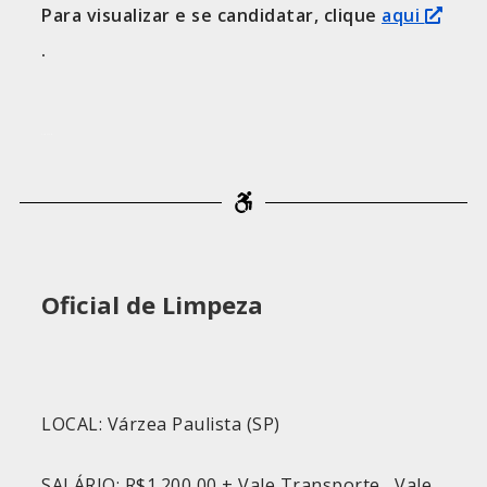
Para visualizar e se candidatar, clique
aqui
.
Vagas PcD
Oficial de Limpeza
LOCAL: Várzea Paulista (SP)
SALÁRIO: R$1.200,00 + Vale Transporte, Vale