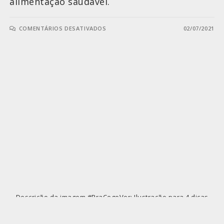
alimentação saudável.
COMENTÁRIOS DESATIVADOS
02/07/2021
Descrição da imagem #PraCegoVer: Ilustração para 4 dicas
para a saúde bucal na trissomia 21, a fotografia colorida com