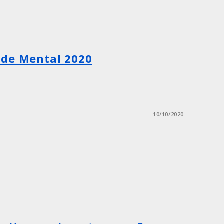
A
úde Mental 2020
10/10/2020
A