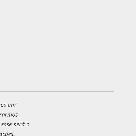
ros em
trarmos
 esse será o
ações,