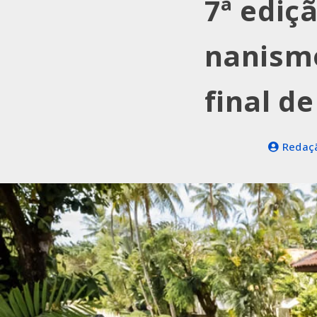
7ª ediç
nanismo
final d
Redaçã