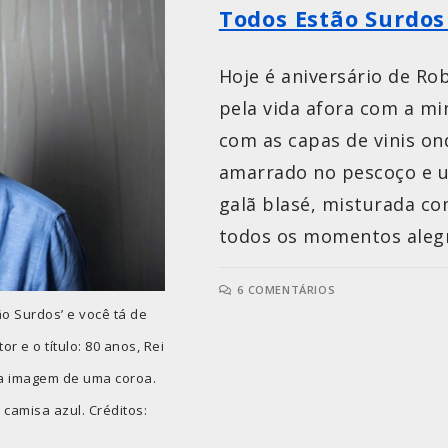
Todos Estão Surdos 
Hoje é aniversário de Ro
pela vida afora com a m
com as capas de vinis on
amarrado no pescoço e 
galã blasé, misturada c
todos os momentos alegre
6 COMENTÁRIOS
o Surdos’ e você tá de
or e o título: 80 anos, Rei
 a imagem de uma coroa.
camisa azul. Créditos: