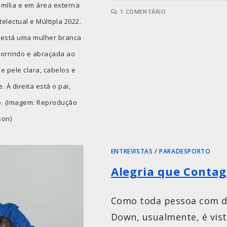
mília e em área externa
1 COMENTÁRIO
lectual e Múltipla 2022.
a está uma mulher branca
sorrindo e abraçada ao
de pele clara, cabelos e
 À direita está o pai,
do. (Imagem: Reprodução
son)
ENTREVISTAS
/
PARADESPORTO
Alegria que Contagi
Como toda pessoa com de
Down, usualmente, é vist