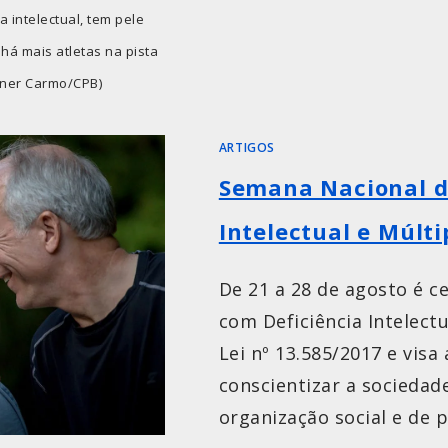
 intelectual, tem pele
há mais atletas na pista
agner Carmo/CPB)
ARTIGOS
Semana Nacional d
Intelectual e Múlti
De 21 a 28 de agosto é c
com Deficiência Intelectua
Lei nº 13.585/2017 e vis
conscientizar a sociedad
organização social e de p