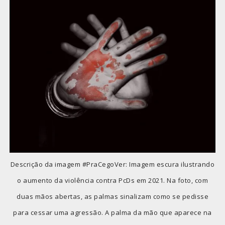
Descrição da imagem #PraCegoVer: Imagem escura ilustrando
o aumento da violência contra PcDs em 2021. Na foto, com
duas mãos abertas, as palmas sinalizam como se pedisse
para cessar uma agressão. A palma da mão que aparece na