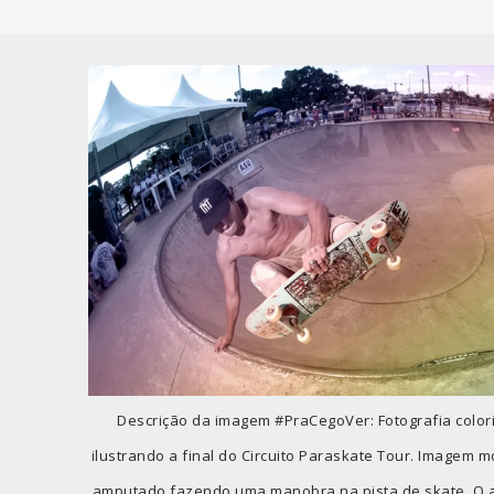
Descrição da imagem #PraCegoVer: Fotografia color
ilustrando a final do Circuito Paraskate Tour. Imagem m
amputado fazendo uma manobra na pista de skate. O at