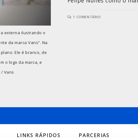
Felipe Nunes como o mais
1 COMENTÁRIO
a externa ilustrando o
rante da marca Vans”. Na
plano. Ele é branco, de
om o logo da marca, e
 / Vans
LINKS RÁPIDOS
PARCERIAS