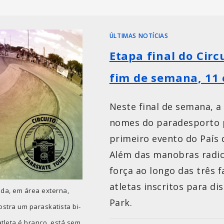
ÚLTIMAS NOTÍCIAS
Etapa final do Circ
fim de semana, 11 
Neste final de semana, a
nomes do paradesporto p
primeiro evento do País 
Além das manobras radic
força ao longo das três f
atletas inscritos para di
ida, em área externa,
Park.
ostra um paraskatista bi-
leta é branco, está sem