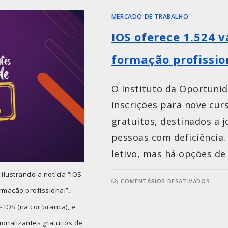
MERCADO DE TRABALHO
IOS oferece 1.524 
formação profissio
O Instituto da Oportunid
inscrições para nove cur
gratuitos, destinados a 
pessoas com deficiência
letivo, mas há opções de
lustrando a notícia “IOS
COMENTÁRIOS DESATIVADOS
rmação profissional”.
 IOS (na cor branca), e
ionalizantes gratuitos de