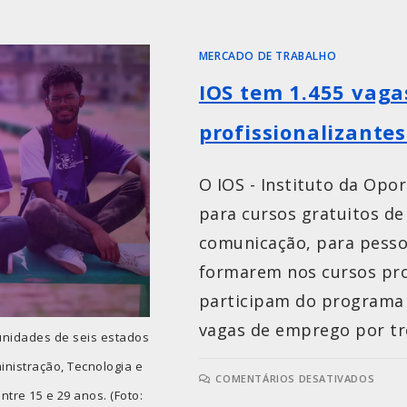
MERCADO DE TRABALHO
IOS tem 1.455 vaga
profissionalizantes
O IOS - Instituto da Opo
para cursos gratuitos de
comunicação, para pessoa
formarem nos cursos prof
participam do programa 
vagas de emprego por tr
 unidades de seis estados
inistração, Tecnologia e
COMENTÁRIOS DESATIVADOS
tre 15 e 29 anos. (Foto: