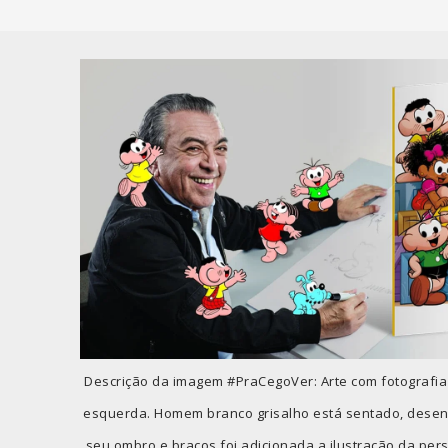
Descrição da imagem #PraCegoVer: Arte com fotografia
esquerda. Homem branco grisalho está sentado, desen
seu ombro e braços foi adicionada a ilustração da pe