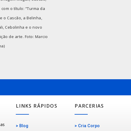
o com o título: “Turma da
 o Cascão, a Belinha,
i, Cebolinha e o novo
ão de arte. Foto: Marcio
ma)
LINKS RÁPIDOS
PARCERIAS
oas
>
Blog
>
Cria Corpo