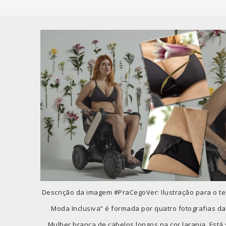
Descrição da imagem #PraCegoVer: Ilustração para o tex
Moda Inclusiva” é formada por quatro fotografias da
Mulher branca de cabelos longos na cor laranja. Est