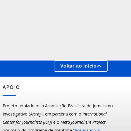
Voltar ao início
APOIO
Projeto apoiado pela Associação Brasileira de Jornalismo
Investigativo (Abraji), em parceria com o
International
Center for Journalists (ICFJ)
e o
Meta Journalism Project
,
por meio do programa de mentoria
“Acelerando a