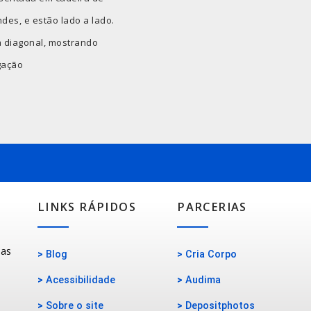
ndes, e estão lado a lado.
a diagonal, mostrando
gação
LINKS RÁPIDOS
PARCERIAS
oas
>
Blog
>
Cria Corpo
>
Acessibilidade
>
Audima
>
Sobre o site
>
Depositphotos