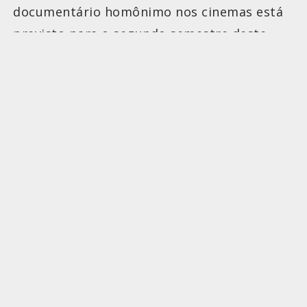
documentário homônimo nos cinemas está
previsto para o segundo semestre deste
ano.
2 COMENTÁRIOS
11/05/2024
No Farol da Barra em Salvador, a Parada do Orgulho de