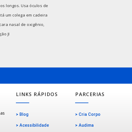
etos longos. Usa óculos de
stá um colega em cadeira
cara nasal de oxigênio,
ção JI
LINKS RÁPIDOS
PARCERIAS
oas
>
Blog
>
Cria Corpo
>
Acessibilidade
>
Audima