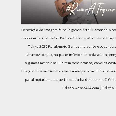
Descrição da imagem #PraCegoVer: Arte ilustrando o tex
mesa-tenista Jennyfer Parinos”. Fotografia com sobrepo
Tokyo 2020 Paralympic Games, no canto esquerdo s
#RumoATóquio, na parte inferior. Foto da atleta Jenn
algumas medalhas. Ela tem pele branca, cabelos cas
braços. Está sorrindo e apontando para seu bíceps tatu
paralimpiadas em que foi medalha de bronze. Crédit
Edição weare424.com | Edição J