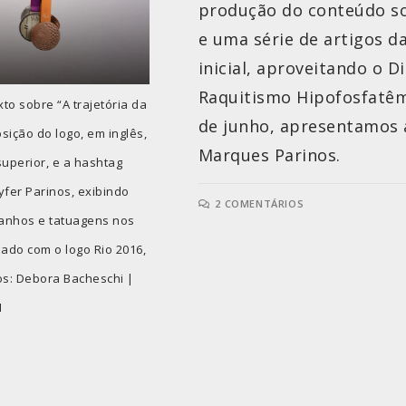
produção do conteúdo so
e uma série de artigos d
inicial, aproveitando o D
Raquitismo Hipofosfatêm
to sobre “A trajetória da
de junho, apresentamos a
sição do logo, em inglês,
Marques Parinos.
uperior, e a hashtag
yfer Parinos, exibindo
2 COMENTÁRIOS
tanhos e tatuagens nos
ado com o logo Rio 2016,
os: Debora Bacheschi |
I