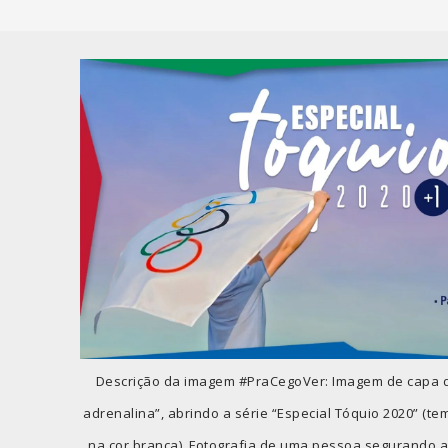
Descrição da imagem #PraCegoVer: Imagem de capa d
adrenalina”, abrindo a série “Especial Tóquio 2020” (t
na cor branca). Fotografia de uma pessoa segurando a