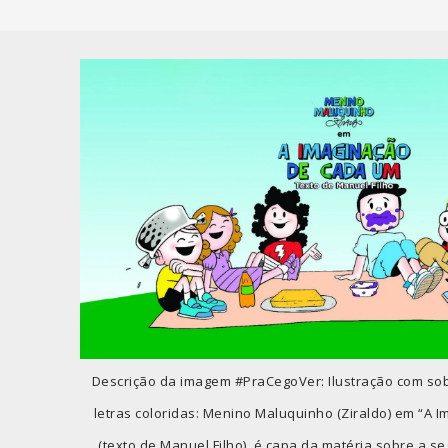
Descrição da imagem #PraCegoVer: Ilustração com sob
letras coloridas: Menino Maluquinho (Ziraldo) em “A
(texto de Manuel Filho), é capa da matéria sobre a s