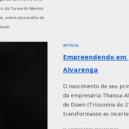
ens da Turma do Menino
o, sobre uma toalha de
ditado
ARTIGOS
Empreendendo em p
Alvarenga
O nascimento de seu prim
da empresária Thaissa A
de Down (Trissomia do 21
transformasse as incert