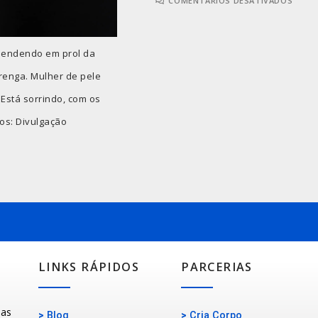
COMENTÁRIOS DESATIVADOS
eendendo em prol da
arenga. Mulher de pele
Está sorrindo, com os
os: Divulgação
LINKS RÁPIDOS
PARCERIAS
oas
>
Blog
>
Cria Corpo