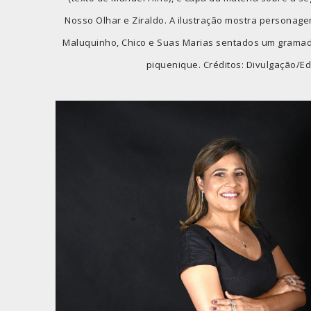
Nosso Olhar e Ziraldo. A ilustração mostra personag
Maluquinho, Chico e Suas Marias sentados um gramad
piquenique. Créditos: Divulgação/E